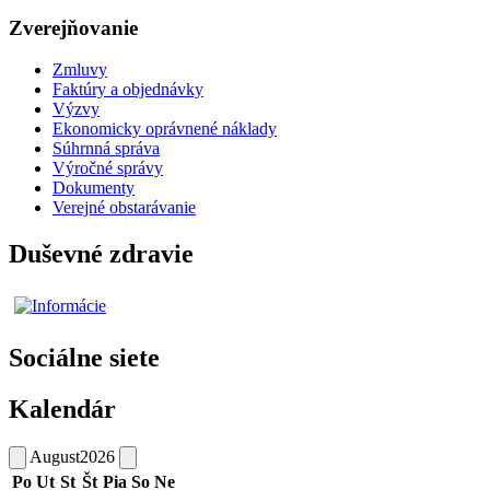
Zverejňovanie
Zmluvy
Faktúry a objednávky
Výzvy
Ekonomicky oprávnené náklady
Súhrnná správa
Výročné správy
Dokumenty
Verejné obstarávanie
Duševné zdravie
Sociálne siete
Kalendár
August
2026
Po
Ut
St
Št
Pia
So
Ne