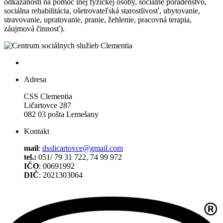
odkázanosti na pomoc inej fyzickej osoby, sociálne poradenstvo,
sociálna rehabilitácia, ošetrovateľská starostlivosť, ubytovanie,
stravovanie, upratovanie, pranie, žehlenie, pracovná terapia,
záujmová činnosť).
Adresa
CSS Clementia
Ličartovce 287
082 03 pošta Lemešany
Kontakt
mail
:
dsslicartovce@gmail.com
tel.:
051/ 79 31 722, 74 99 972
IČO
: 00691992
DIČ
: 2021303064