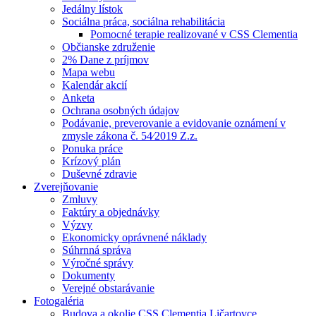
Jedálny lístok
Sociálna práca, sociálna rehabilitácia
Pomocné terapie realizované v CSS Clementia
Občianske združenie
2% Dane z príjmov
Mapa webu
Kalendár akcií
Anketa
Ochrana osobných údajov
Podávanie, preverovanie a evidovanie oznámení v
zmysle zákona č. 54⁄2019 Z.z.
Ponuka práce
Krízový plán
Duševné zdravie
Zverejňovanie
Zmluvy
Faktúry a objednávky
Výzvy
Ekonomicky oprávnené náklady
Súhrnná správa
Výročné správy
Dokumenty
Verejné obstarávanie
Fotogaléria
Budova a okolie CSS Clementia Ličartovce