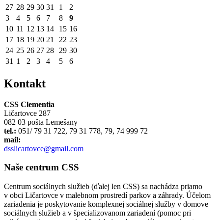
27
28
29
30
31
1
2
3
4
5
6
7
8
9
10
11
12
13
14
15
16
17
18
19
20
21
22
23
24
25
26
27
28
29
30
31
1
2
3
4
5
6
Kontakt
CSS Clementia
Ličartovce 287
082 03 pošta Lemešany
tel.:
051/ 79 31 722, 79 31 778, 79, 74 999 72
mail:
dsslicartovce@gmail.com
Naše centrum CSS
Centrum sociálnych služieb (ďalej len CSS) sa nachádza priamo
v obci Ličartovce v malebnom prostredí parkov a záhrady. Účelom
zariadenia je poskytovanie komplexnej sociálnej služby v domove
sociálnych služieb a v špecializovanom zariadení (pomoc pri