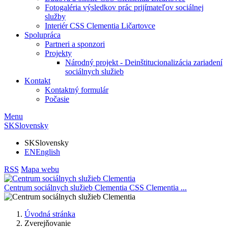
Fotogaléria výsledkov prác prijímateľov sociálnej
služby
Interiér CSS Clementia Ličartovce
Spolupráca
Partneri a sponzori
Projekty
Národný projekt - Deinštitucionalizácia zariadení
sociálnych služieb
Kontakt
Kontaktný formulár
Počasie
Menu
SK
Slovensky
SK
Slovensky
EN
English
RSS
Mapa webu
Centrum sociálnych služieb Clementia
CSS Clementia
...
Úvodná stránka
Zverejňovanie