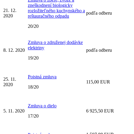
zneškodnení biologicky
21. 12.
rozložiteľného kuchynského a
podľa odberu
2020
reštauračného odpadu
20/20
Zmluva o združenej dodávke
elektriny
8. 12. 2020
podľa odberu
19/20
Poistná zmluva
25. 11.
115,00 EUR
2020
18/20
Zmluva o dielo
5. 11. 2020
6 925,50 EUR
17/20