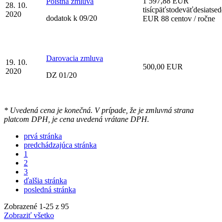
1 597,88 EUR
Poistná zmluva
28. 10.
tisícpäťstodeväťdesiatse
2020
dodatok k 09/20
EUR 88 centov / ročne
Darovacia zmluva
19. 10.
500,00 EUR
2020
DZ 01/20
* Uvedená cena je konečná. V prípade, že je zmluvná strana
platcom DPH, je cena uvedená vrátane DPH.
prvá stránka
predchádzajúca stránka
1
2
3
ďalšia stránka
posledná stránka
Zobrazené
1
-
25
z 95
Zobraziť všetko