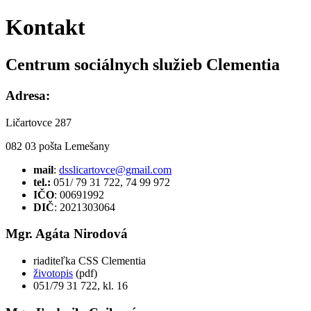
Kontakt
Centrum sociálnych služieb Clementia
Adresa:
Ličartovce 287
082 03 pošta Lemešany
mail
:
dsslicartovce@gmail.com
tel.:
051/ 79 31 722, 74 99 972
IČO
: 00691992
DIČ
: 2021303064
Mgr. Agáta Nirodová
riaditeľka CSS Clementia
životopis
(pdf)
051/79 31 722, kl. 16