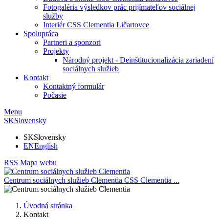
Fotogaléria výsledkov prác prijímateľov sociálnej
služby
Interiér CSS Clementia Ličartovce
Spolupráca
Partneri a sponzori
Projekty
Národný projekt - Deinštitucionalizácia zariadení
sociálnych služieb
Kontakt
Kontaktný formulár
Počasie
Menu
SK
Slovensky
SK
Slovensky
EN
English
RSS
Mapa webu
Centrum sociálnych služieb Clementia
CSS Clementia
...
Úvodná stránka
Kontakt