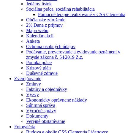
Jedálny lístok
Sociálna práca, sociálna rehabilitácia
Pomocné terapie realizované v CSS Clementia
Občianske združenie
2% Dane z príjmov
Mapa webu
Kalendár akcií
Anketa
Ochrana osobných údajov
Podávanie, preverovanie a evidovanie oznámení v
zmysle zákona č. 54⁄2019 Z.z.
Ponuka práce
Krízový plán
Duševné zdravie
Zverejňovanie
Zmluvy
Faktúry a objednávky
Výzvy
Ekonomicky oprávnené náklady
Súhrnná správa
Výročné správy
Dokumenty
Verejné obstarávanie
Fotogaléria
Budova a okolie CSS Clementia Ličartovce