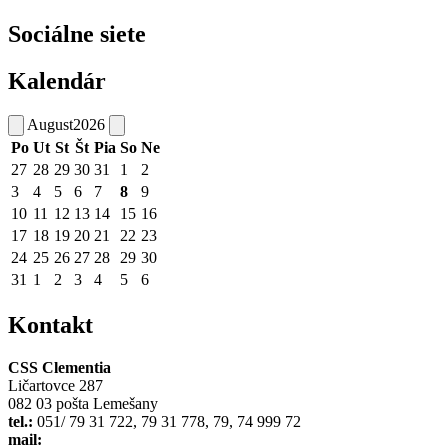
Sociálne siete
Kalendár
August
2026
Po
Ut
St
Št
Pia
So
Ne
27
28
29
30
31
1
2
3
4
5
6
7
8
9
10
11
12
13
14
15
16
17
18
19
20
21
22
23
24
25
26
27
28
29
30
31
1
2
3
4
5
6
Kontakt
CSS Clementia
Ličartovce 287
082 03 pošta Lemešany
tel.:
051/ 79 31 722, 79 31 778, 79, 74 999 72
mail: