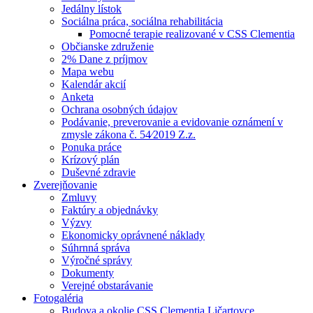
Jedálny lístok
Sociálna práca, sociálna rehabilitácia
Pomocné terapie realizované v CSS Clementia
Občianske združenie
2% Dane z príjmov
Mapa webu
Kalendár akcií
Anketa
Ochrana osobných údajov
Podávanie, preverovanie a evidovanie oznámení v
zmysle zákona č. 54⁄2019 Z.z.
Ponuka práce
Krízový plán
Duševné zdravie
Zverejňovanie
Zmluvy
Faktúry a objednávky
Výzvy
Ekonomicky oprávnené náklady
Súhrnná správa
Výročné správy
Dokumenty
Verejné obstarávanie
Fotogaléria
Budova a okolie CSS Clementia Ličartovce