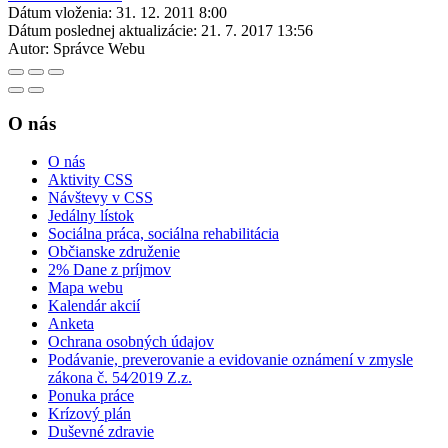
Dátum vloženia:
31. 12. 2011 8:00
Dátum poslednej aktualizácie:
21. 7. 2017 13:56
Autor:
Správce Webu
O nás
O nás
Aktivity CSS
Návštevy v CSS
Jedálny lístok
Sociálna práca, sociálna rehabilitácia
Občianske združenie
2% Dane z príjmov
Mapa webu
Kalendár akcií
Anketa
Ochrana osobných údajov
Podávanie, preverovanie a evidovanie oznámení v zmysle
zákona č. 54⁄2019 Z.z.
Ponuka práce
Krízový plán
Duševné zdravie