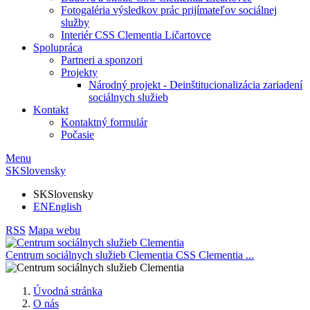
Fotogaléria výsledkov prác prijímateľov sociálnej
služby
Interiér CSS Clementia Ličartovce
Spolupráca
Partneri a sponzori
Projekty
Národný projekt - Deinštitucionalizácia zariadení
sociálnych služieb
Kontakt
Kontaktný formulár
Počasie
Menu
SK
Slovensky
SK
Slovensky
EN
English
RSS
Mapa webu
Centrum sociálnych služieb Clementia
CSS Clementia
...
Úvodná stránka
O nás