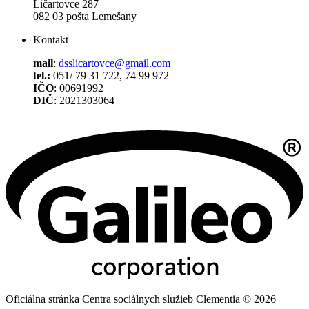
Ličartovce 287
082 03 pošta Lemešany
Kontakt
mail
:
dsslicartovce@gmail.com
tel.:
051/ 79 31 722, 74 99 972
IČO
: 00691992
DIČ
: 2021303064
Oficiálna stránka Centra sociálnych služieb Clementia © 2026