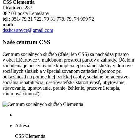
CSS Clementia
Ličartovce 287
082 03 pošta Lemešany
tel.:
051/ 79 31 722, 79 31 778, 79, 74 999 72
mail:
dsslicartovce@gmail.com
Naše centrum CSS
Centrum sociálnych služieb (ďalej len CSS) sa nachádza priamo
v obci Ličartovce v malebnom prostredí parkov a záhrady. Účelom
zariadenia je poskytovanie komplexnej sociálnej služby v domove
sociálnych služieb a v špecializovanom zariadení (pomoc pri
odkázanosti na pomoc inej fyzickej osoby, sociálne poradenstvo,
sociálna rehabilitácia, ošetrovateľská starostlivosť, ubytovanie,
stravovanie, upratovanie, pranie, žehlenie, pracovná terapia,
záujmová činnosť).
Adresa
CSS Clementia